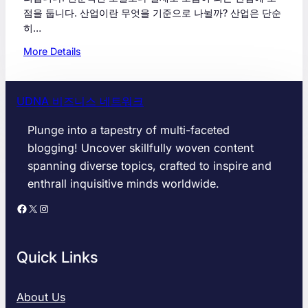
점을 둡니다. 산업이란 무엇을 기준으로 나뉠까? 산업은 단순
히…
:
More Details
산
업
분
UDNA 비즈니스 네트워크
석
은
Plunge into a tapestry of multi-faceted
어
blogging! Uncover skillfully woven content
떻
spanning diverse topics, crafted to inspire and
게
enthrall inquisitive minds worldwide.
시
작
Facebook
X
Instagram
해
야
할
Quick Links
까
:
시
About Us
장