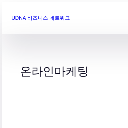
콘
텐
UDNA 비즈니스 네트워크
츠
로
바
로
가
기
온라인마케팅