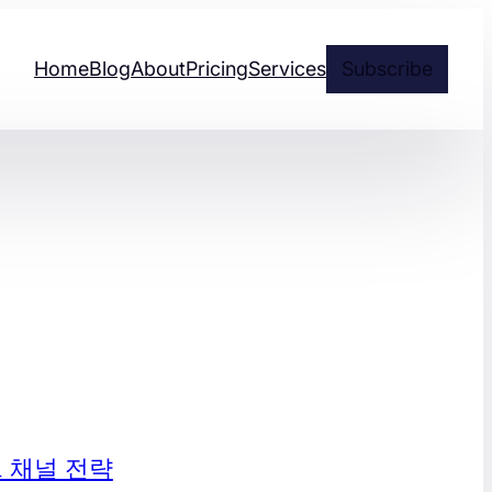
Home
Blog
About
Pricing
Services
Subscribe
 채널 전략